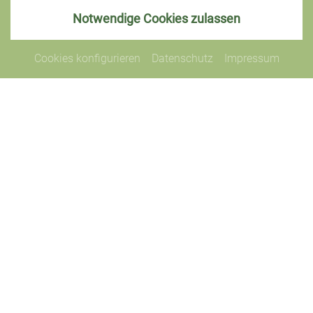
ERFAHREN
ERFAHREN
Notwendige Cookies zulassen
Cookies konfigurieren
Datenschutz
Impressum
KONTAKT
Landhaus Lerchenweg
Lerchenweg 13-15
94556 Neuschönau
Telefon:
+49 (0)178/133 0278