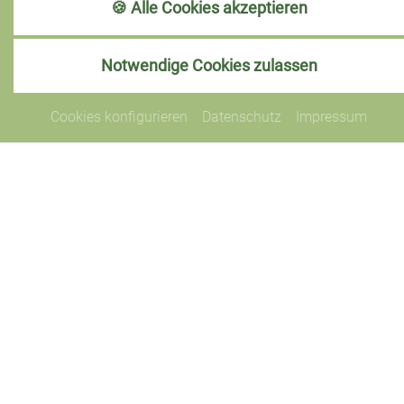
🍪 Alle Cookies akzeptieren
Notwendige Cookies zulassen
Cookies konfigurieren
Datenschutz
Impressum
Datenschutz
Dieser Inhalt ist nur sichtbar wenn Sie Cookies von
"Zadego GmbH" akzeptieren.
Akzeptieren
Einstellungen